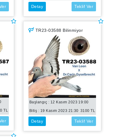
 Ver
Detay
Teklif Ver
TR23-03588 Bilinmiyor
0
Başlangıç : 12 Kasım 2023 19:00
00
TL
Bitiş :
19 Kasım 2023 21:30
3100
TL
 Ver
Detay
Teklif Ver