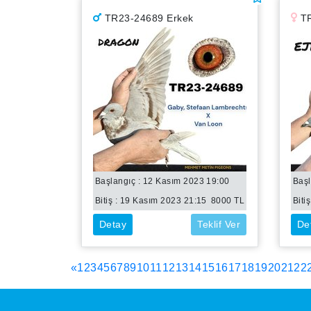
TR23-24689 Erkek
TR
Başlangıç : 12 Kasım 2023 19:00
Başl
Bitiş :
19 Kasım 2023 21:15
8000
TL
Bitiş
Detay
Teklif Ver
De
«
1
2
3
4
5
6
7
8
9
10
11
12
13
14
15
16
17
18
19
20
21
22