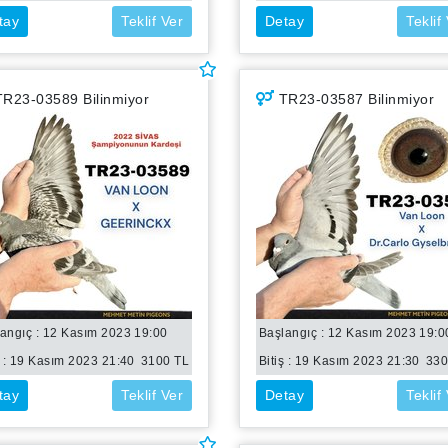
tay
Teklif Ver
Detay
Teklif
R23-03589 Bilinmiyor
TR23-03587 Bilinmiyor
angıç : 12 Kasım 2023 19:00
Başlangıç : 12 Kasım 2023 19:0
 :
19 Kasım 2023 21:40
3100
TL
Bitiş :
19 Kasım 2023 21:30
33
tay
Teklif Ver
Detay
Teklif