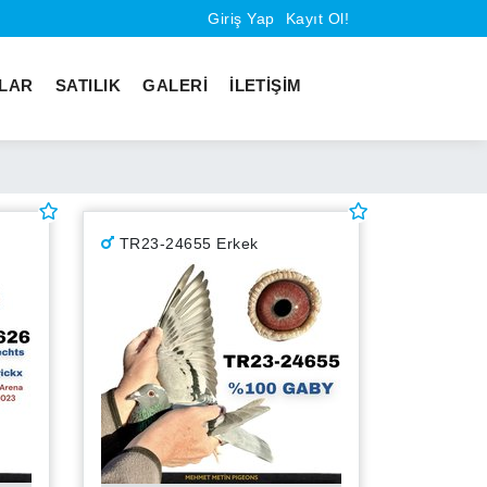
Giriş Yap
Kayıt Ol!
KLAR
SATILIK
GALERİ
İLETİŞİM
TR23-24655 Erkek