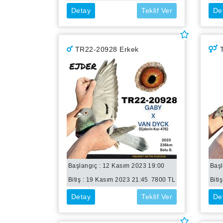
Detay
Teklif Ver
De
TR22-20928 Erkek
T
Başlangıç : 12 Kasım 2023 19:00
Başl
Bitiş :
19 Kasım 2023 21:45
7800
TL
Bitiş
Detay
Teklif Ver
De