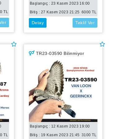
0
Başlangıç : 23 Kasım 2023 16:00
00
TL
Bitiş :
27 Kasım 2023 21:25
6000
TL
 Ver
Detay
Teklif Ver
TR23-03590 Bilinmiyor
0
Başlangıç : 12 Kasım 2023 19:00
00
TL
Bitiş :
19 Kasım 2023 21:45
3100
TL