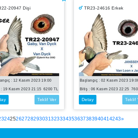
22-20947 Dişi
TR23-24616 Erkek
angıç : 12 Kasım 2023 19:00
Başlangıç : 02 Kasım 2023 19:0
 :
19 Kasım 2023 21:15
6200
TL
Bitiş :
06 Kasım 2023 22:25
76
tay
Teklif Ver
Detay
Teklif
(current)
23
24
25
26
27
28
29
30
31
32
33
34
35
36
37
38
39
40
41
42
43
»