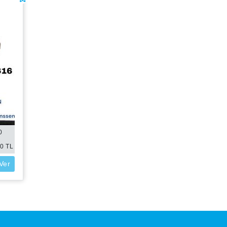
0
00
TL
 Ver