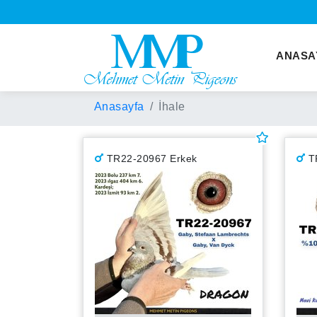
ANASA
Anasayfa
İhale
TR22-20967 Erkek
T