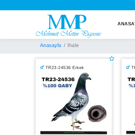
ANASA
Anasayfa
İhale
TR23-24536 Erkek
T