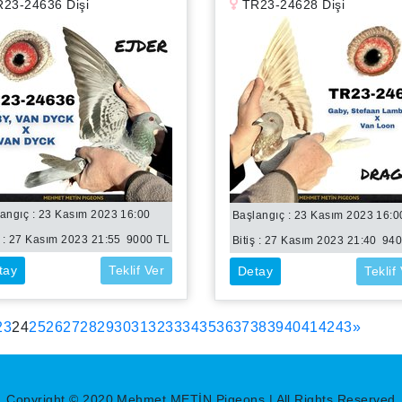
23-24636 Dişi
TR23-24628 Dişi
angıç : 23 Kasım 2023 16:00
Başlangıç : 23 Kasım 2023 16:0
 :
27 Kasım 2023 21:55
9000
TL
Bitiş :
27 Kasım 2023 21:40
94
tay
Teklif Ver
Detay
Teklif
(current)
23
24
25
26
27
28
29
30
31
32
33
34
35
36
37
38
39
40
41
42
43
»
Copyright © 2020 Mehmet METİN Pigeons | All Rights Reserved