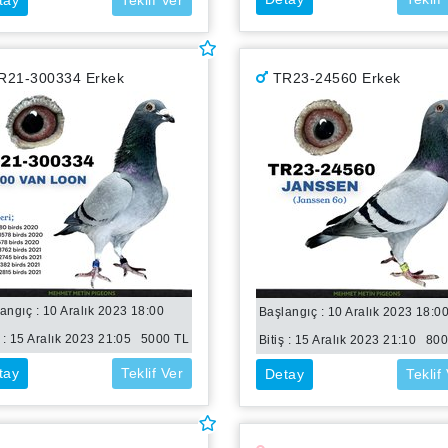
tay
Teklif Ver
R21-300334 Erkek
TR23-24560 Erkek
angıç : 10 Aralık 2023 18:00
Başlangıç : 10 Aralık 2023 18:0
 :
15 Aralık 2023 21:05
5000
TL
Bitiş :
15 Aralık 2023 21:10
80
tay
Teklif Ver
Detay
Teklif