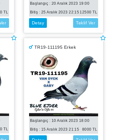
0
Başlangıç : 20 Aralık 2023 19:00
00
TL
Bitiş :
25 Aralık 2023 22:15
12500
TL
 Ver
Detay
Teklif Ver
TR19-111195 Erkek
0
Başlangıç : 10 Aralık 2023 18:00
00
TL
Bitiş :
15 Aralık 2023 21:15
8000
TL
 Ver