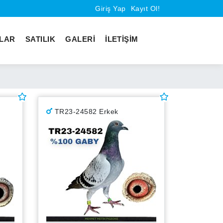
Giriş Yap
Kayıt Ol!
KLAR
SATILIK
GALERİ
İLETİŞİM
TR23-24582 Erkek