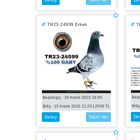
Detay
Teklif Ver
De
TR23-24599 Erkek
T
Başl
Başlangıç : 10 Aralık 2023 18:00
Bitiş
Bitiş :
15 Aralık 2023 21:20
12500
TL
De
Detay
Teklif Ver