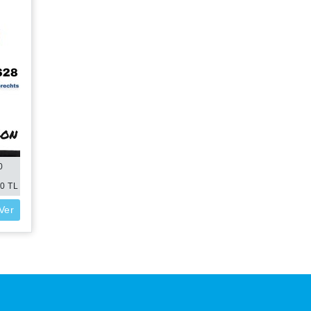
0
00
TL
 Ver