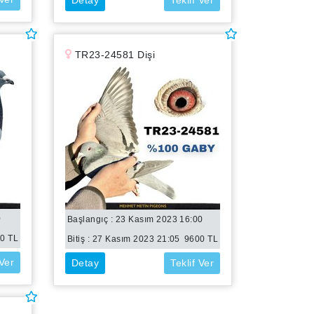
Detay
Teklif Ver
TR23-24581 Dişi
0
Başlangıç : 23 Kasım 2023 16:00
00
TL
Bitiş :
27 Kasım 2023 21:05
9600
TL
 Ver
Detay
Teklif Ver