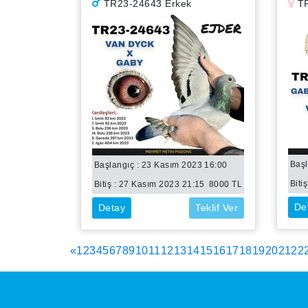
TR23-24643 Erkek
TR
Başl
Başlangıç : 23 Kasım 2023 16:00
Bitiş
Bitiş :
27 Kasım 2023 21:15
8000
TL
De
Detay
Teklif Ver
«
1
2
3
4
5
6
7
8
9
10
11
12
13
14
15
16
17
18
19
20
21
22