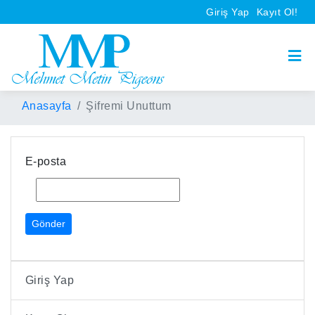
Giriş Yap
Kayıt Ol!
Anasayfa
Şifremi Unuttum
E-posta
Giriş Yap